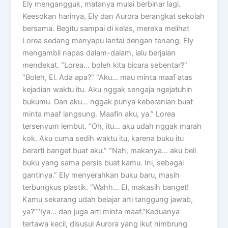
Ely mengangguk, matanya mulai berbinar lagi.
Keesokan harinya, Ely dan Aurora berangkat sekolah
bersama. Begitu sampai di kelas, mereka melihat
Lorea sedang menyapu lantai dengan tenang. Ely
mengambil napas dalam-dalam, lalu berjalan
mendekat. “Lorea… boleh kita bicara sebentar?”
“Boleh, El. Ada apa?” “Aku… mau minta maaf atas
kejadian waktu itu. Aku nggak sengaja ngejatuhin
bukumu. Dan aku… nggak punya keberanian buat
minta maaf langsung. Maafin aku, ya.” Lorea
tersenyum lembut. “Oh, itu… aku udah nggak marah
kok. Aku cuma sedih waktu itu, karena buku itu
berarti banget buat aku.” “Nah, makanya… aku beli
buku yang sama persis buat kamu. Ini, sebagai
gantinya.” Ely menyerahkan buku baru, masih
terbungkus plastik. “Wahh… El, makasih banget!
Kamu sekarang udah belajar arti tanggung jawab,
ya?”“Iya… dan juga arti minta maaf.”Keduanya
tertawa kecil, disusul Aurora yang ikut nimbrung