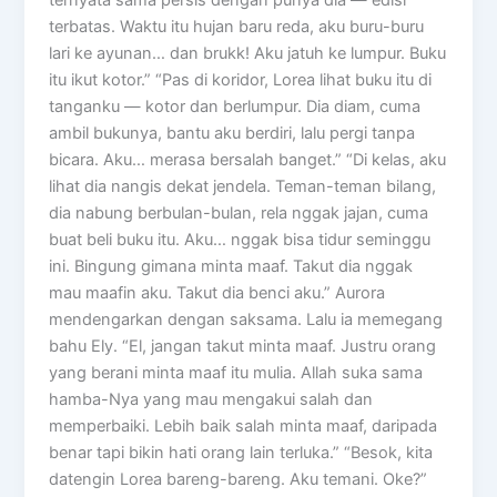
terbatas. Waktu itu hujan baru reda, aku buru-buru
lari ke ayunan… dan brukk! Aku jatuh ke lumpur. Buku
itu ikut kotor.” “Pas di koridor, Lorea lihat buku itu di
tanganku — kotor dan berlumpur. Dia diam, cuma
ambil bukunya, bantu aku berdiri, lalu pergi tanpa
bicara. Aku… merasa bersalah banget.” “Di kelas, aku
lihat dia nangis dekat jendela. Teman-teman bilang,
dia nabung berbulan-bulan, rela nggak jajan, cuma
buat beli buku itu. Aku… nggak bisa tidur seminggu
ini. Bingung gimana minta maaf. Takut dia nggak
mau maafin aku. Takut dia benci aku.” Aurora
mendengarkan dengan saksama. Lalu ia memegang
bahu Ely. “El, jangan takut minta maaf. Justru orang
yang berani minta maaf itu mulia. Allah suka sama
hamba-Nya yang mau mengakui salah dan
memperbaiki. Lebih baik salah minta maaf, daripada
benar tapi bikin hati orang lain terluka.” “Besok, kita
datengin Lorea bareng-bareng. Aku temani. Oke?”