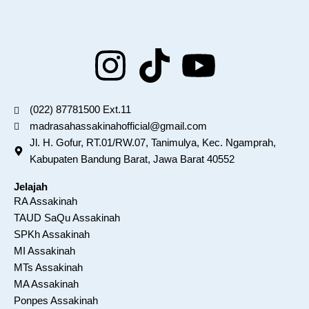
I
T
Y
n
i
o
(022) 87781500 Ext.11
s
k
u
madrasahassakinahofficial@gmail.com
Jl. H. Gofur, RT.01/RW.07, Tanimulya, Kec. Ngamprah,
t
t
t
Kabupaten Bandung Barat, Jawa Barat 40552
Jelajah
a
o
u
RA Assakinah
TAUD SaQu Assakinah
g
k
b
SPKh Assakinah
MI Assakinah
r
e
MTs Assakinah
MA Assakinah
a
Ponpes Assakinah