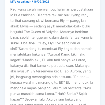
MTs Assakinah
/
16/09/2025
Pagi yang cerah menyambut halaman perpustakaan
MTs Assakinah. Di antara rak-rak buku yang rapi,
terlihat seorang siswi bernama Ely — panggilan
akrab Elyria — sedang asyik membolak-balik buku
berjudul The Queen of Valyriea. Matanya berbinar-
binar, seolah tenggelam dalam dunia fantasi yang ia
sukai. Tiba-tiba… “Hey, Ely! Kok sendirian di
sini?”Suara riang itu membuat Ely kaget dan hampir
menjatuhkan bukunya. “Aurora! Kamu bikin aku
kaget!”“Maafin aku, El. Aku tadi nanya ke Lorea,
katanya dia lihat kamu ke perpustakaan. Makanya
aku nyusul!” Ely tersenyum kecil. Tapi Aurora, yang
jeli, langsung menangkap ada sesuatu. “Eh, tapi…
kenapa wajahmu murung gitu, El?” Ely menunduk. Ia
menghela napas panjang, lalu mulai bercerita. “Aku…
punya masalah sama Lorea.”“Hah? Serius? Sejak
kapan?”“Sepekan lalu. Aku pinjam buku yang
ternyata sama persis dengan punya dia — edisi