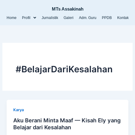
Lewati
MTs Assakinah
ke
konten
Home
Profil
Jurnalistik
Galeri
Adm. Guru
PPDB
Kontak
#BelajarDariKesalahan
Karya
Aku Berani Minta Maaf — Kisah Ely yang
Belajar dari Kesalahan