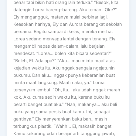
benar tapi bikin hati orang lain terluka.” “Besok, kita
datengin Lorea bareng-bareng. Aku temani. Oke?”
Ely mengangguk, matanya mulai berbinar lagi.
Keesokan harinya, Ely dan Aurora berangkat sekolah
bersama. Begitu sampai di kelas, mereka melihat
Lorea sedang menyapu lantai dengan tenang. Ely
mengambil napas dalam-dalam, lalu berjalan
mendekat. “Lorea… boleh kita bicara sebentar?”
“Boleh, El. Ada apa?” “Aku… mau minta maaf atas
kejadian waktu itu. Aku nggak sengaja ngejatuhin
bukumu. Dan aku… nggak punya keberanian buat
minta maaf langsung. Maafin aku, ya.” Lorea
tersenyum lembut. “Oh, itu… aku udah nggak marah
kok. Aku cuma sedih waktu itu, karena buku itu
berarti banget buat aku.” “Nah, makanya… aku beli
buku yang sama persis buat kamu. Ini, sebagai
gantinya.” Ely menyerahkan buku baru, masih
terbungkus plastik. “Wahh… El, makasih banget!
Kamu sekarang udah belajar arti tanggung jawab,