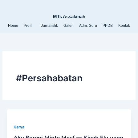
Lewati
ke
MTs Assakinah
konten
Home
Profil
Jurnalistik
Galeri
Adm. Guru
PPDB
Kontak
#Persahabatan
Karya
Aku Berani Minta Maaf — Kisah Ely yang