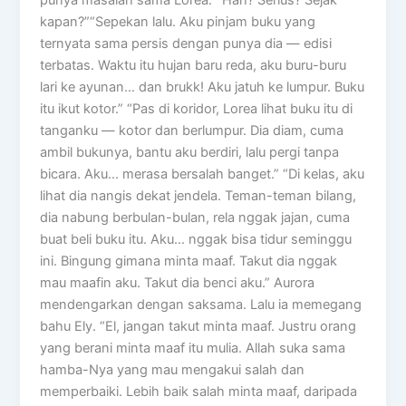
kapan?”“Sepekan lalu. Aku pinjam buku yang
ternyata sama persis dengan punya dia — edisi
terbatas. Waktu itu hujan baru reda, aku buru-buru
lari ke ayunan… dan brukk! Aku jatuh ke lumpur. Buku
itu ikut kotor.” “Pas di koridor, Lorea lihat buku itu di
tanganku — kotor dan berlumpur. Dia diam, cuma
ambil bukunya, bantu aku berdiri, lalu pergi tanpa
bicara. Aku… merasa bersalah banget.” “Di kelas, aku
lihat dia nangis dekat jendela. Teman-teman bilang,
dia nabung berbulan-bulan, rela nggak jajan, cuma
buat beli buku itu. Aku… nggak bisa tidur seminggu
ini. Bingung gimana minta maaf. Takut dia nggak
mau maafin aku. Takut dia benci aku.” Aurora
mendengarkan dengan saksama. Lalu ia memegang
bahu Ely. “El, jangan takut minta maaf. Justru orang
yang berani minta maaf itu mulia. Allah suka sama
hamba-Nya yang mau mengakui salah dan
memperbaiki. Lebih baik salah minta maaf, daripada