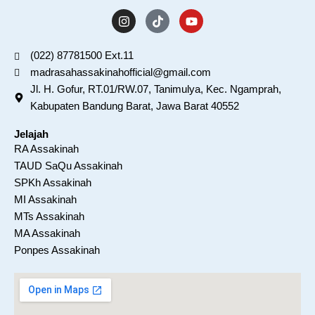
I
T
Y
n
i
o
s
k
u
t
t
t
(022) 87781500 Ext.11
a
o
u
madrasahassakinahofficial@gmail.com
g
k
b
r
e
Jl. H. Gofur, RT.01/RW.07, Tanimulya, Kec. Ngamprah,
a
Kabupaten Bandung Barat, Jawa Barat 40552
m
Jelajah
RA Assakinah
TAUD SaQu Assakinah
SPKh Assakinah
MI Assakinah
MTs Assakinah
MA Assakinah
Ponpes Assakinah