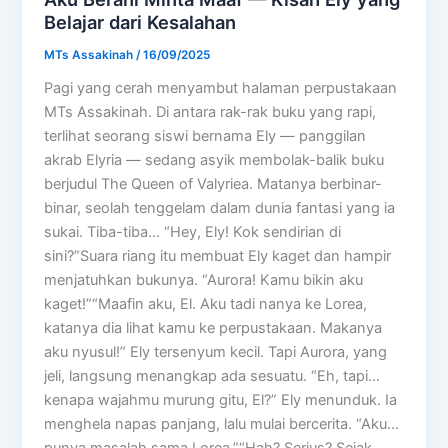
Belajar dari Kesalahan
MTs Assakinah
/
16/09/2025
Pagi yang cerah menyambut halaman perpustakaan
MTs Assakinah. Di antara rak-rak buku yang rapi,
terlihat seorang siswi bernama Ely — panggilan
akrab Elyria — sedang asyik membolak-balik buku
berjudul The Queen of Valyriea. Matanya berbinar-
binar, seolah tenggelam dalam dunia fantasi yang ia
sukai. Tiba-tiba… “Hey, Ely! Kok sendirian di
sini?”Suara riang itu membuat Ely kaget dan hampir
menjatuhkan bukunya. “Aurora! Kamu bikin aku
kaget!”“Maafin aku, El. Aku tadi nanya ke Lorea,
katanya dia lihat kamu ke perpustakaan. Makanya
aku nyusul!” Ely tersenyum kecil. Tapi Aurora, yang
jeli, langsung menangkap ada sesuatu. “Eh, tapi…
kenapa wajahmu murung gitu, El?” Ely menunduk. Ia
menghela napas panjang, lalu mulai bercerita. “Aku…
punya masalah sama Lorea.”“Hah? Serius? Sejak